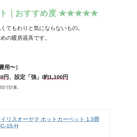
ット｜おすすめ度
★
★
★
★
★
低くてもわりと気にならないもの。
すめの暖房器具です。
2畳用〜）
00円
、設定「強」/
約1,100円
30日で計算。
イリスオーヤマ ホットカーペット 1.5畳
HC-15-H