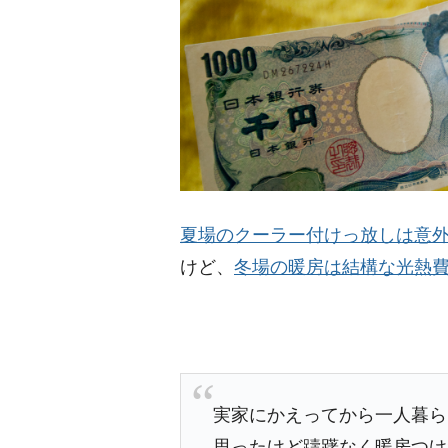
夏場のクーラー付けっ放しは意
けど、
冬場の暖房は結構な光熱
実家にかえってから一人暮らしに
思ったけど躊躇なく暖房つけ