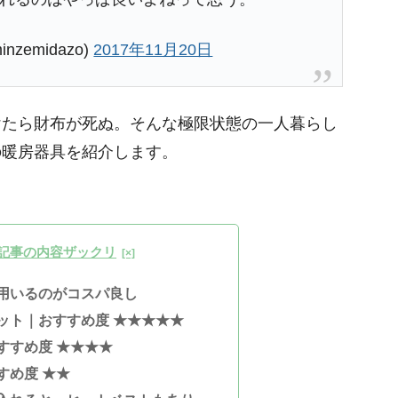
nzemidazo)
2017年11月20日
けたら財布が死ぬ。そんな極限状態の一人暮らし
の暖房器具を紹介します。
記事の内容ザックリ
用いるのがコスパ良し
ット｜おすすめ度
★
★
★
★
★
すすめ度 ★
★
★
★
すめ度
★
★