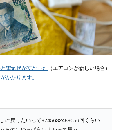
外と電気代が安かった
（エアコンが新しい場合）
費がかかります。
戻りたいって9745632489656回くらい
れるのはやっぱ良いよねって思う。