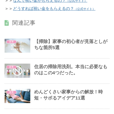
＞＞
なんで祝い金がもらえるの？
（公式サイト）
＞＞
どうすれば祝い金をもらえるの？
（公式サイト）
関連記事
【掃除】家事の初心者が見落としが
家事
ちな箇所5選
住居の掃除用洗剤。本当に必要なも
家事
のはこの4つだった。
めんどくさい家事からの解放！時
家事
短・サボるアイデア11選